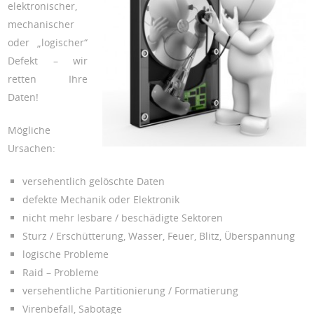
elektronischer,
mechanischer
oder „logischer“
Defekt – wir
retten Ihre
Daten!
Mögliche
Ursachen:
versehentlich gelöschte Daten
defekte Mechanik oder Elektronik
nicht mehr lesbare / beschädigte Sektoren
Sturz / Erschütterung, Wasser, Feuer, Blitz, Überspannung
logische Probleme
Raid – Probleme
versehentliche Partitionierung / Formatierung
Virenbefall, Sabotage