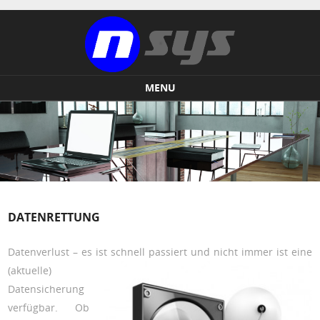
MENU
Skip to content
DATENRETTUNG
Datenverlust – es ist schnell passiert und nicht immer ist
eine
(aktuelle)
Datensicherung
verfügbar. Ob