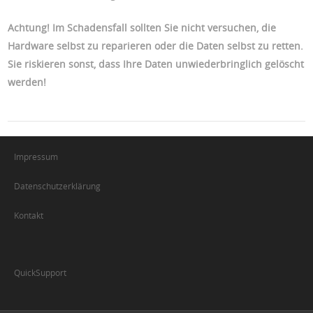
Achtung! Im Schadensfall sollten Sie nicht versuchen, die
Hardware selbst zu reparieren oder die Daten selbst zu retten.
Sie riskieren sonst, dass Ihre Daten unwiederbringlich gelöscht
werden!
Impressum
Datenschutzerklärung
Kontakt
QuickSupport